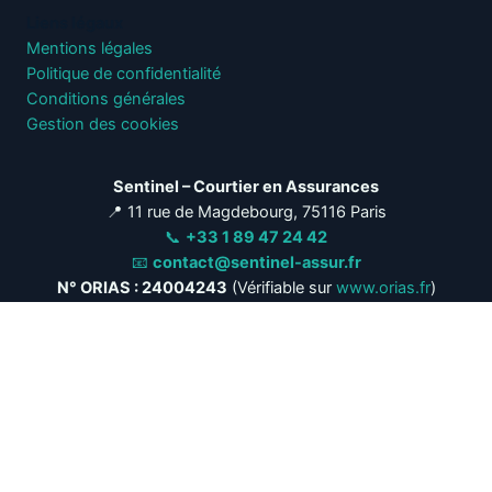
Liens légaux
Mentions légales
Politique de confidentialité
Conditions générales
Gestion des cookies
Sentinel – Courtier en Assurances
📍 11 rue de Magdebourg, 75116 Paris
📞
+33 1 89 47 24 42
📧
contact@sentinel-assur.fr
N° ORIAS : 24004243
(Vérifiable sur
www.orias.fr
)