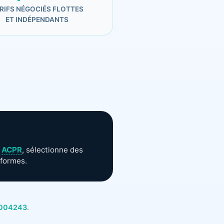
RIFS NÉGOCIÉS FLOTTES
ET INDÉPENDANTS
’
ACPR
, sélectionne des
eformes.
4004243
.