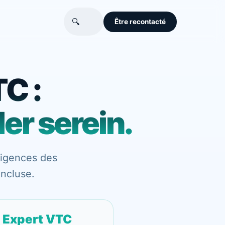
🔍
Être recontacté
C :
er serein.
igences des
incluse.
Expert VTC