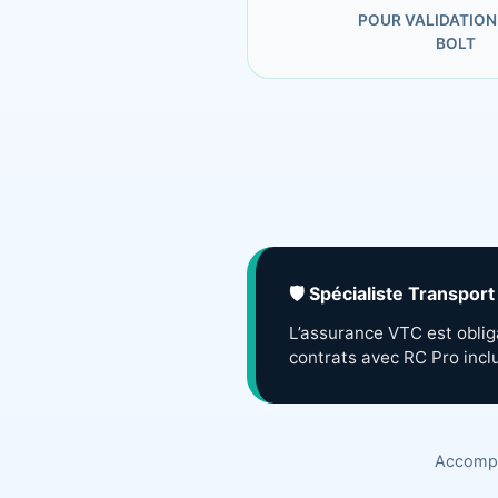
POUR VALIDATION
BOLT
🛡️ Spécialiste Transpo
L’assurance VTC est obliga
contrats avec RC Pro incl
Accompa