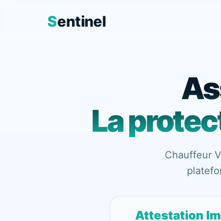
S
entinel
Aller
au
contenu
As
La protec
Chauffeur 
platefo
Attestation I