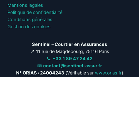
Mentions légales
Politique de confidentialité
Conditions générales
Gestion des cookies
Sentinel – Courtier en Assurances
📍 11 rue de Magdebourg, 75116 Paris
📞
+33 1 89 47 24 42
📧
contact@sentinel-assur.fr
N° ORIAS : 24004243
(Vérifiable sur
www.orias.fr
)
S
entinel