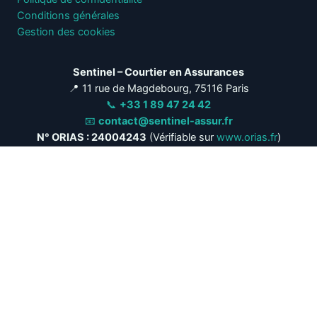
Conditions générales
Gestion des cookies
Sentinel – Courtier en Assurances
📍 11 rue de Magdebourg, 75116 Paris
📞
+33 1 89 47 24 42
📧
contact@sentinel-assur.fr
N° ORIAS : 24004243
(Vérifiable sur
www.orias.fr
)
S
entinel
Cabinet de courtage indépendant spécialisé en analyse
contractuelle approfondie pour sécuriser vos décisions.