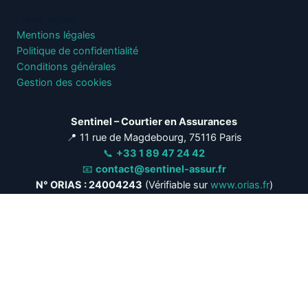
Liens légaux
Mentions légales
Politique de confidentialité
Conditions générales
Gestion des cookies
Sentinel – Courtier en Assurances
📍 11 rue de Magdebourg, 75116 Paris
📞
+33 1 89 47 24 42
📧
contact@sentinel-assur.fr
N° ORIAS : 24004243
(Vérifiable sur
www.orias.fr
)