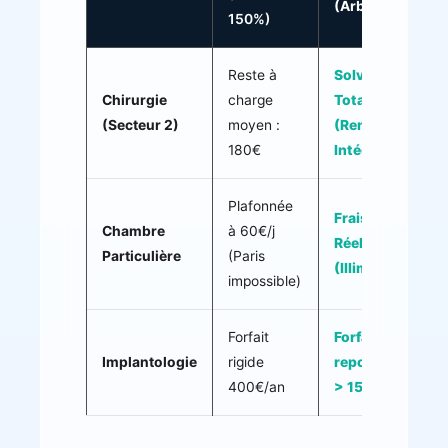
(Arbitrée)
150%)
Reste à
Solvabilité
Chirurgie
charge
Totale
(Secteur 2)
moyen :
(Remb.
180€
Intégral)
Plafonnée
Frais
Chambre
à 60€/j
Réels
Particulière
(Paris
(Illimité)
impossible)
Forfait
Forfait
Implantologie
rigide
reportable
400€/an
> 1500€