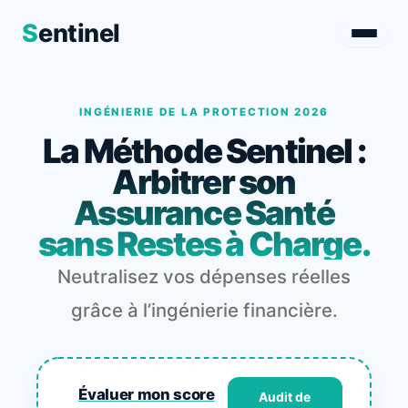
S
entinel
Aller
au
INGÉNIERIE DE LA PROTECTION 2026
contenu
La Méthode Sentinel :
Arbitrer son
Assurance Santé
sans Restes à Charge.
Neutralisez vos dépenses réelles
grâce à l’ingénierie financière.
Évaluer mon score
Audit de