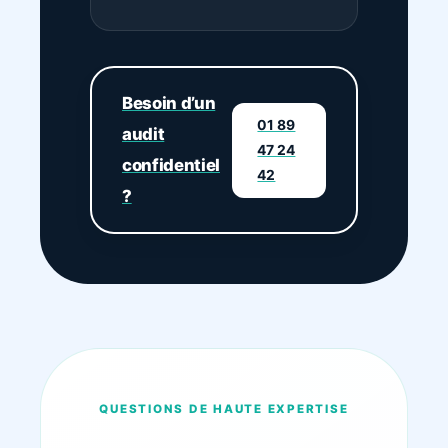
Besoin d’un
01 89
audit
47 24
confidentiel
42
?
QUESTIONS DE HAUTE EXPERTISE