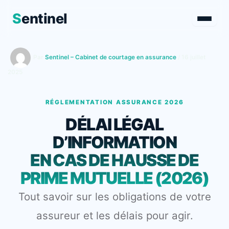
S
entinel
Aller
au
Par
Sentinel – Cabinet de courtage en assurance
/
16 juillet
contenu
2025
RÉGLEMENTATION ASSURANCE 2026
DÉLAI LÉGAL
D’INFORMATION
EN CAS DE HAUSSE DE
PRIME MUTUELLE (2026)
Tout savoir sur les obligations de votre
assureur et les délais pour agir.